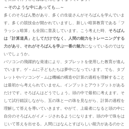
～そのような中にあっても…～
多くのそろばん塾があり、多くの生徒さんがそろばんを学んでいま
す。多くの競技会が開かれていますし、新しい暗算教育である「フ
ラッシュ暗算」も全国に普及しています。こう考えた時、
そろばん
は「計算道具」としてだけでなく、人間の能力をトレーニングする
力があり、それがそろばんを学ぶ一番の魅力
になっているのではな
いでしょうか。
パソコンの飛躍的な発達により、タブレットを使用した教育が進ん
でいます。ゲ－ムに子どもたちは夢中になっています。でも、タブ
レットやパソコンゲ－ムは機械の構造や計算の過程を理解すること
は最初から考えられていません。インプットとアウトプットがある
だけです。そろばんはどうでしょう。頭の中で最初に考えます。そ
して試行錯誤しながら、五の珠と一の珠を見ながら、計算の過程を
理解して答えを導いていきます。やがて、上級者になると頭の中に
自分のそろばんがイメ－ジされるようになります。頭の中で珠をは
じいて答えを出せる。人間にはなんとすばらしい能力があるのかと