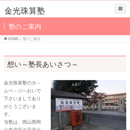
金光珠算塾
塾のご案内
HOME
»
塾のご案内
想い～塾長あいさつ～
金光珠算塾のホ－
ムペ－ジへおいで
下さいましてあり
がとうございま
す。
当塾は、岡山県岡
山市北区の足守小