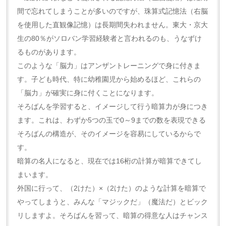
間で忘れてしまうことが多いのですが、珠算式記憶法（右脳
を使用した直観像記憶）は長期間失われません。東大・京大
生の80％がソロバン学習経験者と言われるのも、うなずけ
るものがあります。
このような「脳力」はアンザントレーニングで身に付きま
す。子ども時代、特に幼稚園児から始めるほど、これらの
「脳力」が確実に身に付くことになります。
そろばんを学習すると、イメージして行う暗算力が身につき
ます。これは、わずか5つの玉で0～9までの数を表現できる
そろばんの構造が、そのイメージを容易にしているからで
す。
暗算の名人になると、現在では16桁の計算が暗算できてし
まいます。
外国に行って、（2けた）×（2けた）のような計算を暗算で
やってしまうと、みんな「マジックだ」（魔法だ）とビック
リしますよ。そろばんを習って、暗算の得意な人はチャンス