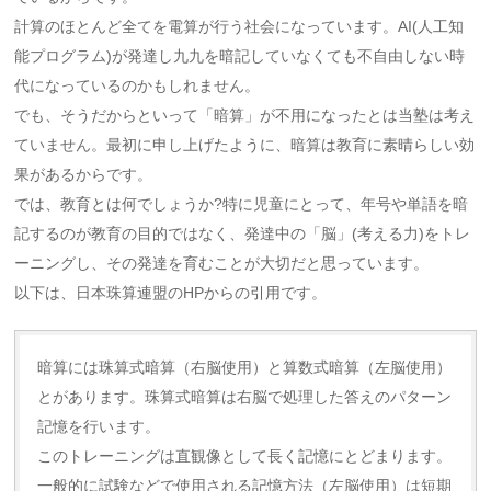
計算のほとんど全てを電算が行う社会になっています。AI(人工知
能プログラム)が発達し九九を暗記していなくても不自由しない時
代になっているのかもしれません。
でも、そうだからといって「暗算」が不用になったとは当塾は考え
ていません。最初に申し上げたように、暗算は教育に素晴らしい効
果があるからです。
では、教育とは何でしょうか?特に児童にとって、年号や単語を暗
記するのが教育の目的ではなく、発達中の「脳」(考える力)をトレ
ーニングし、その発達を育むことが大切だと思っています。
以下は、日本珠算連盟のHPからの引用です。
暗算には珠算式暗算（右脳使用）と算数式暗算（左脳使用）
とがあります。珠算式暗算は右脳で処理した答えのパターン
記憶を行います。
このトレーニングは直観像として長く記憶にとどまります。
一般的に試験などで使用される記憶方法（左脳使用）は短期